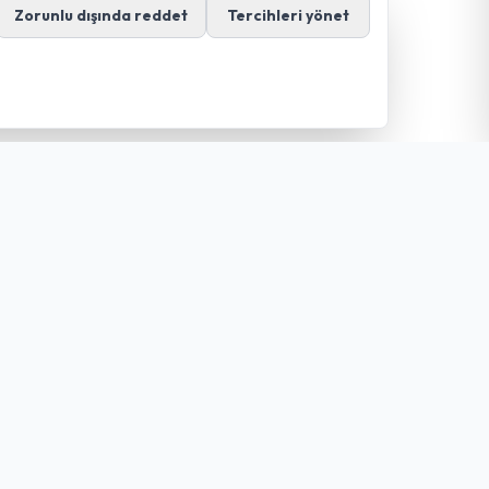
Zorunlu dışında reddet
Tercihleri yönet
İletişim
+90 328 876 55 59
+905456362850 (Whatsapp
Destek Hattı)
+908504415559 (Ücretsiz İletişim
Hattı)
iletisim@guldurennet.com.tr