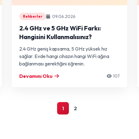
09.06.2026
Rehberler
2.4 GHz ve 5 GHz WiFi Farkı:
Hangisini Kullanmalısınız?
2.4 GHz geniş kapsama, 5 GHz yüksek hız
sağlar. Evde hangi cihazın hangi WiFi ağına
bağlanması gerektiğini öğrenin.
Devamını Oku
107
1
2