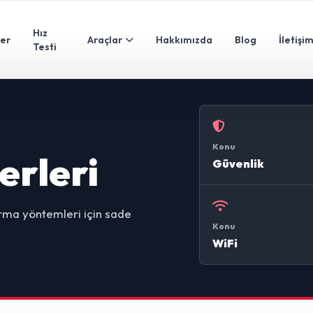
Hız
ler
Araçlar
Hakkımızda
Blog
İletişi
Testi
Konu
erleri
Güvenlik
tırma yöntemleri için sade
Konu
WiFi