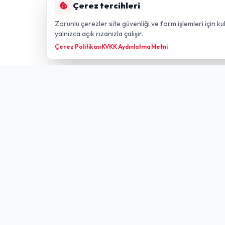
Çerez tercihleri
Zorunlu çerezler site güvenliği ve form işlemleri için kul
yalnızca açık rızanızla çalışır.
Çerez Politikası
KVKK Aydınlatma Metni
Hızlı Li
GÜLDÜREN NET
FIBER TECHNOLOGY
Anasayfa
Düziçi merkezli; kendi altyapımız ve
Paketler
Türk Telekom altyapısı üzerinden
Hizmet Bö
internet, altyapı sorgulama ve teknik
destek hizmetleri.
E-Devlet
Fiber Tale
Taahhüt T