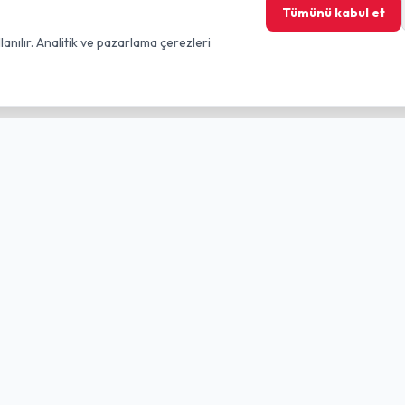
Tümünü kabul et
lanılır. Analitik ve pazarlama çerezleri
nkler
Yasal
KVKK
Mesafeli Satış
lgeleri
Abonelik Sözleşmesi
 Formu
Çerez Politikası
bi
akip