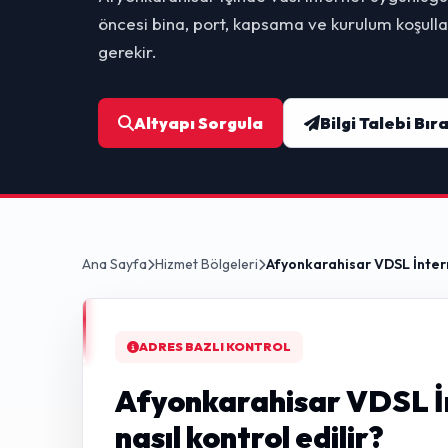
öncesi bina, port, kapsama ve kurulum koşullar
gerekir.
Altyapı Sorgula
Bilgi Talebi Bır
Ana Sayfa
Hizmet Bölgeleri
Afyonkarahisar VDSL İnter
ADRES BAZLI KONTROL
Afyonkarahisar VDSL İ
nasıl kontrol edilir?