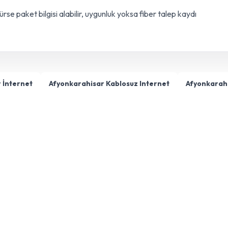
e paket bilgisi alabilir, uygunluk yoksa fiber talep kaydı
 İnternet
Afyonkarahisar Kablosuz Internet
Afyonkarahi