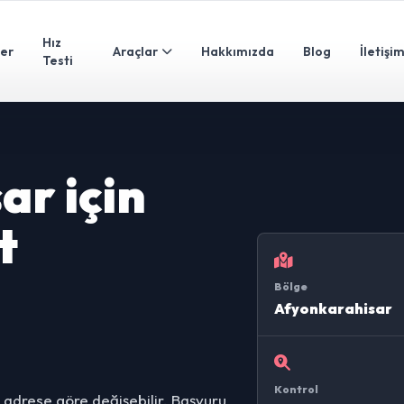
Hız
ler
Araçlar
Hakkımızda
Blog
İletişi
Testi
ar için
t
Bölge
Afyonkarahisar
Kontrol
 adrese göre değişebilir. Başvuru