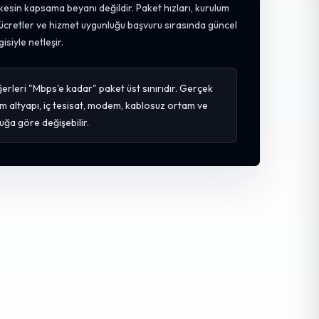
kesin kapsama beyanı değildir. Paket hızları, kurulum
, ücretler ve hizmet uygunluğu başvuru sırasında güncel
gisiyle netleşir.
erleri "Mbps'e kadar" paket üst sınırıdır. Gerçek
m altyapı, iç tesisat, modem, kablosuz ortam ve
uğa göre değişebilir.