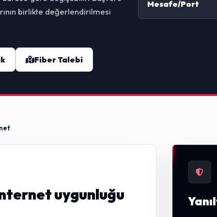
Mesafe/Port
ının birlikte değerlendirilmesi
ak
Fiber Talebi
net
nternet uygunluğu
Yanıl