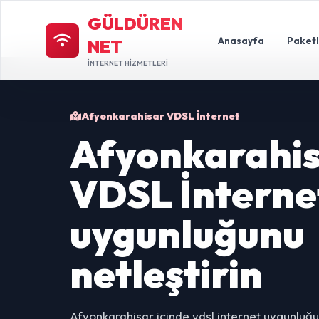
GÜLDÜREN
Anasayfa
Paket
NET
İNTERNET HİZMETLERİ
Afyonkarahisar VDSL İnternet
Afyonkarahis
VDSL İnterne
uygunluğunu
netleştirin
Afyonkarahisar içinde vdsl internet uygunluğu