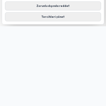
Zorunlu dışında reddet
Tercihleri yönet
GÜLDÜREN NET
FIBER TECHNOLOGY
Düziçi merkezli; kendi altyapımız ve Türk Telekom altyapısı
üzerinden internet, altyapı sorgulama ve teknik destek
hizmetleri.
Hızlı Linkler
Anasayfa