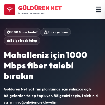
GÜLDÜREN NET
İNTERNET HİZMETLERİ
1000 Mbps hedef
Fiber yatırım
Bölge bazlı talep
Mahalleniz için 1000
Mbps fiber talebi
bırakın
Güldüren Net yatırım planlaması için yalnızca açık
bölgelerden talep topluyor. Bölgenizi seçin, talebinizi
yatırım yoğunluğuna ekleyelim.