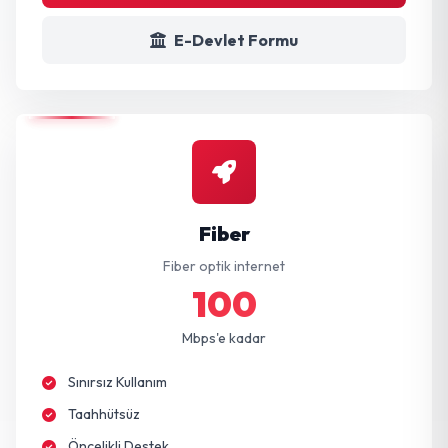
E-Devlet Formu
Fiber
Fiber optik internet
100
Mbps'e kadar
Sınırsız Kullanım
Taahhütsüz
Öncelikli Destek