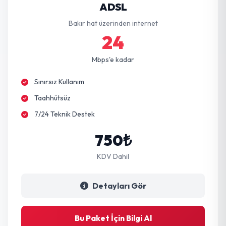
ADSL
Bakır hat üzerinden internet
24
Mbps'e kadar
Sınırsız Kullanım
Taahhütsüz
7/24 Teknik Destek
750₺
KDV Dahil
Detayları Gör
Bu Paket İçin Bilgi Al