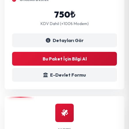
750₺
KDV Dahil (+100₺ Modem)
Detayları Gör
Bu Paket İçin Bilgi Al
E-Devlet Formu