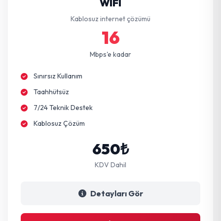
WIFI
Kablosuz internet çözümü
16
Mbps'e kadar
Sınırsız Kullanım
Taahhütsüz
7/24 Teknik Destek
Kablosuz Çözüm
650₺
KDV Dahil
Detayları Gör