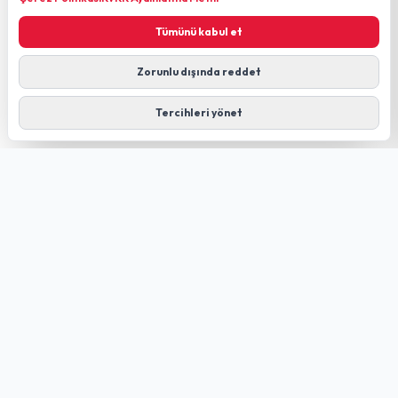
Tümünü kabul et
Zorunlu dışında reddet
Tercihleri yönet
GÜLDÜREN NET
FIBER TECHNOLOGY
Düziçi merkezli; kendi altyapımız ve Türk Telekom altyapısı
üzerinden internet, altyapı sorgulama ve teknik destek
hizmetleri.
Hızlı Linkler