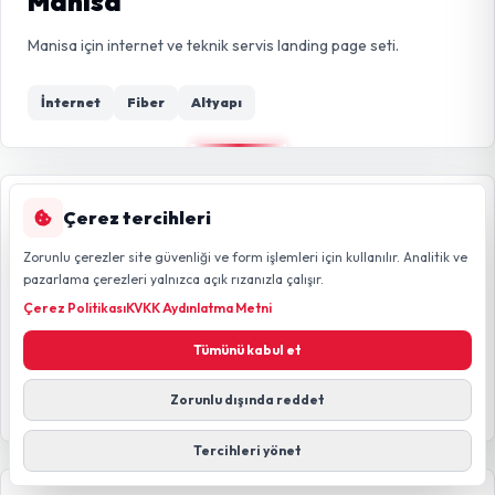
Manisa
Manisa için internet ve teknik servis landing page seti.
İnternet
Fiber
Altyapı
İl
Çerez tercihleri
Zorunlu çerezler site güvenliği ve form işlemleri için kullanılır. Analitik ve
pazarlama çerezleri yalnızca açık rızanızla çalışır.
Kahramanmaraş
Çerez Politikası
KVKK Aydınlatma Metni
Kahramanmaraş için internet ve teknik servis landing page seti.
Tümünü kabul et
İnternet
Fiber
Altyapı
Zorunlu dışında reddet
Tercihleri yönet