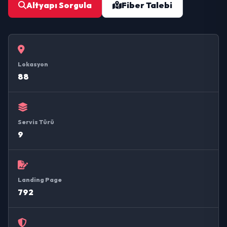
Altyapı Sorgula
Fiber Talebi
Lokasyon
88
Servis Türü
9
Landing Page
792