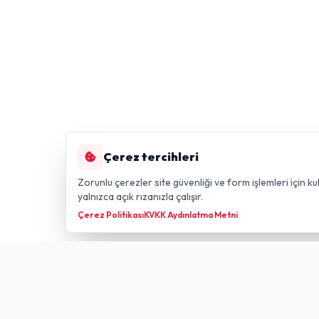
Çerez tercihleri
Zorunlu çerezler site güvenliği ve form işlemleri için kul
yalnızca açık rızanızla çalışır.
Çerez Politikası
KVKK Aydınlatma Metni
Hızlı Li
GÜLDÜREN NET
FIBER TECHNOLOGY