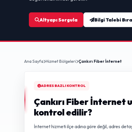
Altyapı Sorgula
Bilgi Talebi Bır
Ana Sayfa
Hizmet Bölgeleri
Çankırı Fiber İnternet
ADRES BAZLI KONTROL
Çankırı Fiber İnternet 
kontrol edilir?
İnternet hizmeti ilçe adına göre değil, adres detay