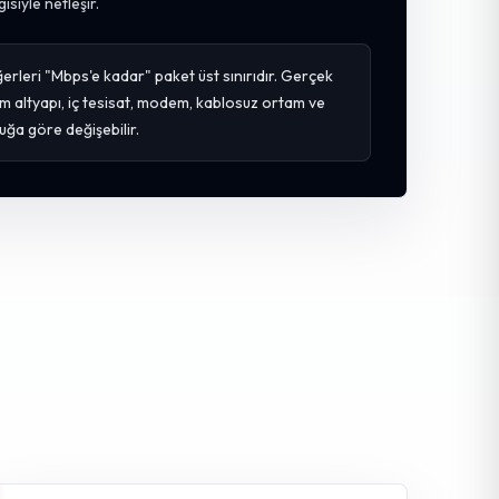
gisiyle netleşir.
erleri "Mbps'e kadar" paket üst sınırıdır. Gerçek
m altyapı, iç tesisat, modem, kablosuz ortam ve
uğa göre değişebilir.