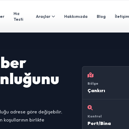
Hız
ler
Araçlar
Hakkımızda
Blog
İletişi
Testi
iber
unluğunu
Bölge
Çankırı
nluğu adrese göre değişebilir.
Kontrol
koşullarının birlikte
Port/Bina