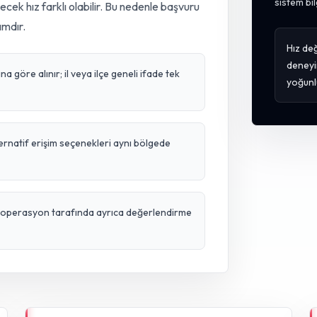
sistem bil
lecek hız farklı olabilir. Bu nedenle başvuru
ımdır.
Hız değ
deneyi
 göre alınır; il veya ilçe geneli ifade tek
yoğunl
ternatif erişim seçenekleri aynı bölgede
ve operasyon tarafında ayrıca değerlendirme