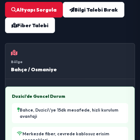
Altyapı Sorgula
Bilgi Talebi Bırak
Fiber Talebi
Bölge
Bahçe / Osmaniye
Duzici'de Guncel Durum
Bahce, Duzici\'ye 15dk mesafede, hizli kurulum
avantaji
Merkezde fiber, cevrede kablosuz erisim
secenekleri