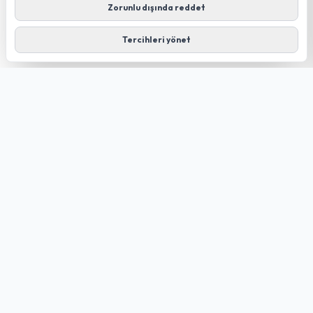
Zorunlu dışında reddet
Tercihleri yönet
GÜLDÜREN NET
FIBER TECHNOLOGY
Düziçi merkezli; kendi altyapımız ve Türk Telekom altyapısı
üzerinden internet, altyapı sorgulama ve teknik destek
hizmetleri.
Hızlı Linkler
Anasayfa