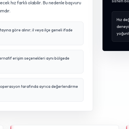
sistem bil
lecek hız farklı olabilir. Bu nedenle başvuru
ımdır.
Hız değ
deneyi
ına göre alınır; il veya ilçe geneli ifade
yoğunl
ternatif erişim seçenekleri aynı bölgede
ve operasyon tarafında ayrıca değerlendirme