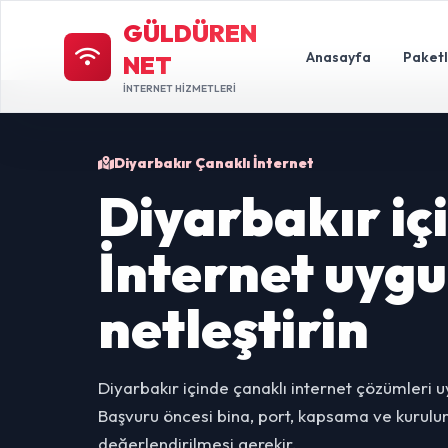
GÜLDÜREN
Anasayfa
Paket
NET
İNTERNET HİZMETLERİ
Diyarbakır Çanaklı İnternet
Diyarbakır iç
İnternet uyg
netleştirin
Diyarbakır içinde çanaklı internet çözümleri 
Başvuru öncesi bina, port, kapsama ve kurulum 
değerlendirilmesi gerekir.