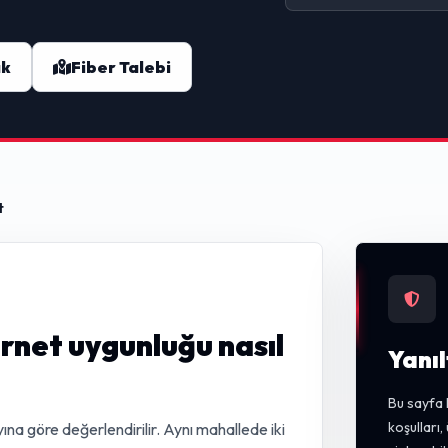
ak
Fiber Talebi
t
rnet uygunluğu nasıl
Yanıl
Bu sayfa 
koşulları
ına göre değerlendirilir. Aynı mahallede iki