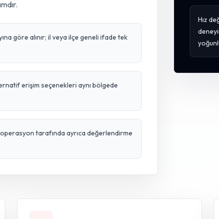
ımdır.
Hız değ
deneyi
a göre alınır; il veya ilçe geneli ifade tek
yoğunl
ternatif erişim seçenekleri aynı bölgede
ve operasyon tarafında ayrıca değerlendirme