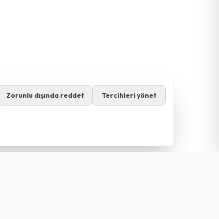
Zorunlu dışında reddet
Tercihleri yönet
İletişim
+90 328 876 55 59