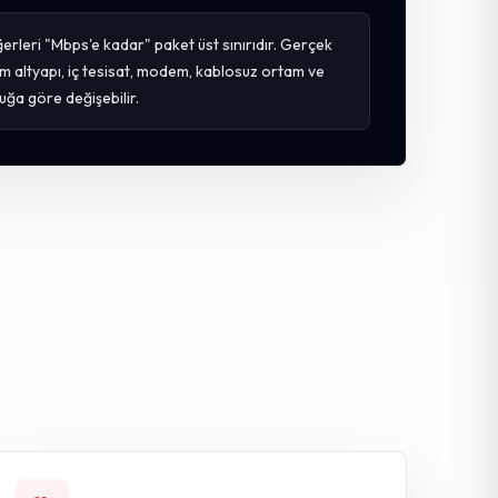
erleri "Mbps'e kadar" paket üst sınırıdır. Gerçek
m altyapı, iç tesisat, modem, kablosuz ortam ve
uğa göre değişebilir.