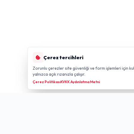
Çerez tercihleri
Zorunlu çerezler site güvenliği ve form işlemleri için kul
yalnızca açık rızanızla çalışır.
Çerez Politikası
KVKK Aydınlatma Metni
Hızlı Li
GÜLDÜREN NET
FIBER TECHNOLOGY
Anasayfa