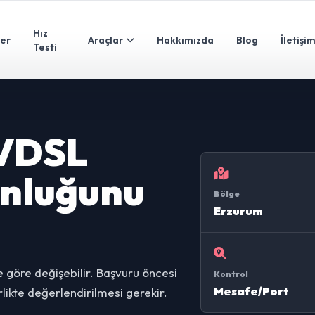
Hız
ler
Araçlar
Hakkımızda
Blog
İletişi
Testi
 VDSL
unluğunu
Bölge
Erzurum
 göre değişebilir. Başvuru öncesi
Kontrol
Mesafe/Port
likte değerlendirilmesi gerekir.