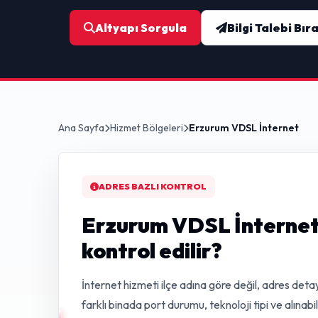
Altyapı Sorgula
Bilgi Talebi Bır
Ana Sayfa
Hizmet Bölgeleri
Erzurum VDSL İnternet
ADRES BAZLI KONTROL
Erzurum VDSL İnternet 
kontrol edilir?
İnternet hizmeti ilçe adına göre değil, adres detay
farklı binada port durumu, teknoloji tipi ve alınabi