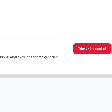
Tümünü kabul et
lanılır. Analitik ve pazarlama çerezleri
nkler
Yasal
KVKK