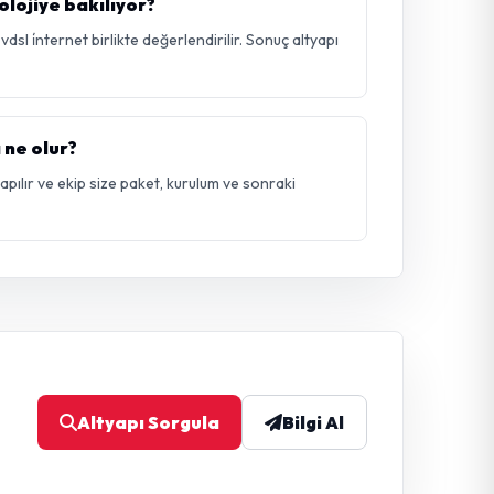
lojiye bakılıyor?
sl i̇nternet birlikte değerlendirilir. Sonuç altyapı
 ne olur?
 yapılır ve ekip size paket, kurulum ve sonraki
Altyapı Sorgula
Bilgi Al