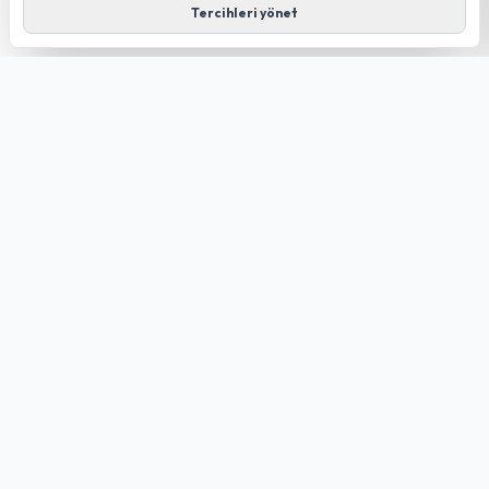
Tercihleri yönet
GÜLDÜREN NET
FIBER TECHNOLOGY
Düziçi merkezli; kendi altyapımız ve Türk Telekom altyapısı
üzerinden internet, altyapı sorgulama ve teknik destek
hizmetleri.
Hızlı Linkler
Anasayfa
Paketler