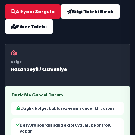
Altyapı Sorgula
Bilgi Talebi Bırak
Fiber Talebi
Bölge
Hasanbeyli / Osmaniye
Duzici'de Guncel Durum
Daglik bolge, kablosuz erisim oncelikli cozum
Basvuru sonrasi saha ekibi uygunluk kontrolu
yapar