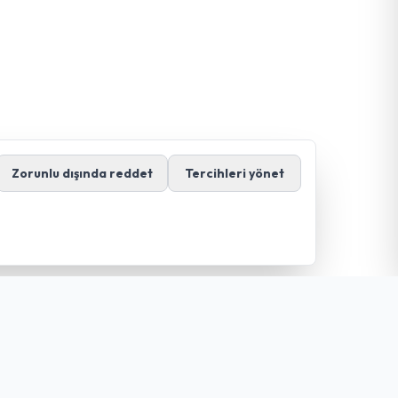
Zorunlu dışında reddet
Tercihleri yönet
İletişim
+90 328 876 55 59