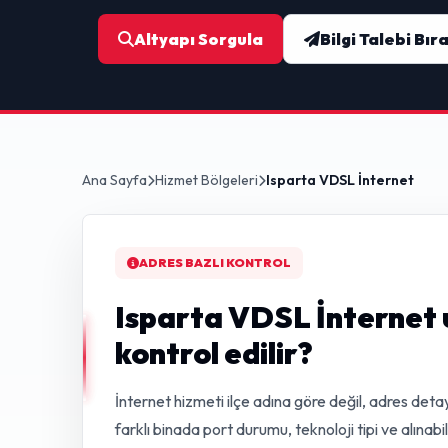
Altyapı Sorgula
Bilgi Talebi Bır
Ana Sayfa
Hizmet Bölgeleri
Isparta VDSL İnternet
ADRES BAZLI KONTROL
Isparta VDSL İnternet 
kontrol edilir?
İnternet hizmeti ilçe adına göre değil, adres detay
farklı binada port durumu, teknoloji tipi ve alınabi