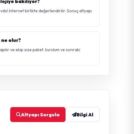
lojiye bakılıyor?
sl i̇nternet birlikte değerlendirilir. Sonuç altyapı
 ne olur?
 yapılır ve ekip size paket, kurulum ve sonraki
Altyapı Sorgula
Bilgi Al