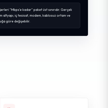
erleri "Mbps'e kadar" paket üst sınırıdır. Gerçek
m altyapı, iç tesisat, modem, kablosuz ortam ve
uğa göre değişebilir.