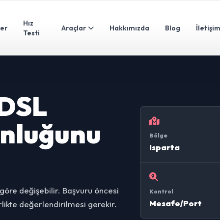
Hız
ler
Araçlar
Hakkımızda
Blog
İletişi
Testi
VDSL
unluğunu
Bölge
Isparta
göre değişebilir. Başvuru öncesi
Kontrol
Mesafe/Port
likte değerlendirilmesi gerekir.