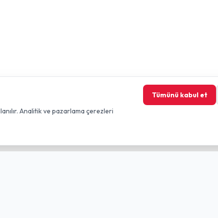
Tümünü kabul et
lanılır. Analitik ve pazarlama çerezleri
nkler
Yasal
KVKK