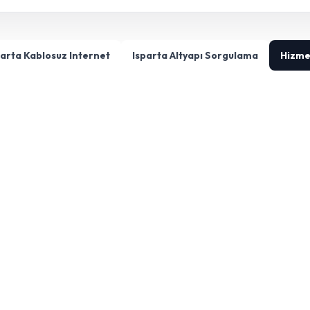
parta Kablosuz Internet
Isparta Altyapı Sorgulama
Hizme