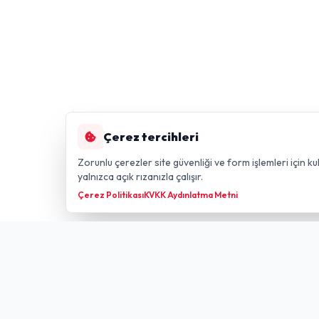
Çerez tercihleri
Zorunlu çerezler site güvenliği ve form işlemleri için kul
yalnızca açık rızanızla çalışır.
Çerez Politikası
KVKK Aydınlatma Metni
Hızlı Li
GÜLDÜREN NET
FIBER TECHNOLOGY
Anasayfa