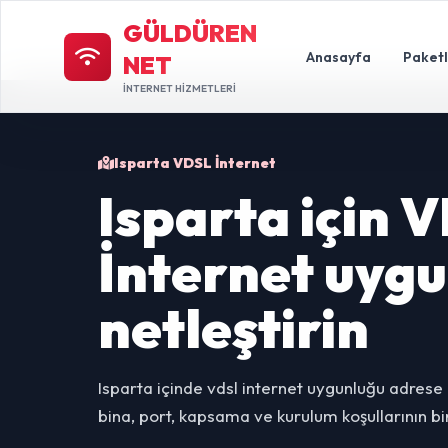
GÜLDÜREN
Anasayfa
Paket
NET
İNTERNET HİZMETLERİ
Isparta VDSL İnternet
Isparta için 
İnternet uyg
netleştirin
Isparta içinde vdsl internet uygunluğu adrese 
bina, port, kapsama ve kurulum koşullarının bir