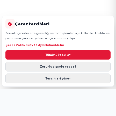
Çerez tercihleri
Zorunlu çerezler site güvenliği ve form işlemleri için kullanılır. Analitik ve
pazarlama çerezleri yalnızca açık rızanızla çalışır.
Çerez Politikası
KVKK Aydınlatma Metni
Tümünü kabul et
Zorunlu dışında reddet
Tercihleri yönet
GÜLDÜREN NET