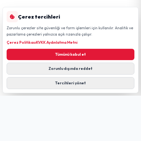
Çerez tercihleri
Zorunlu çerezler site güvenliği ve form işlemleri için kullanılır. Analitik ve
pazarlama çerezleri yalnızca açık rızanızla çalışır.
Çerez Politikası
KVKK Aydınlatma Metni
Tümünü kabul et
Zorunlu dışında reddet
Tercihleri yönet
GÜLDÜREN NET
FIBER TECHNOLOGY