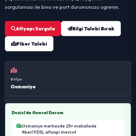
sorgulamasi ile bina ve port durumunuzu ogrenin.
Altyapı Sorgula
Bilgi Talebi Bırak
Fiber Talebi
Bölge
Osmaniye
Duzici'de Guncel Durum
Osmaniye merkezde 25+ mahallede
fiber/VDSL altyapi mevcut