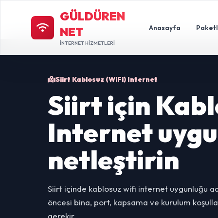
GÜLDÜREN
Anasayfa
Paket
NET
İNTERNET HİZMETLERİ
Siirt Kablosuz (WiFi) Internet
Siirt için Kab
Internet uyg
netleştirin
Siirt içinde kablosuz wifi internet uygunluğu a
öncesi bina, port, kapsama ve kurulum koşullar
gerekir.