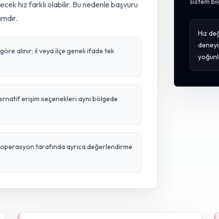
sistem bil
lecek hız farklı olabilir. Bu nedenle başvuru
ımdır.
Hız değ
deneyi
re alınır; il veya ilçe geneli ifade tek
yoğunl
ternatif erişim seçenekleri aynı bölgede
ve operasyon tarafında ayrıca değerlendirme