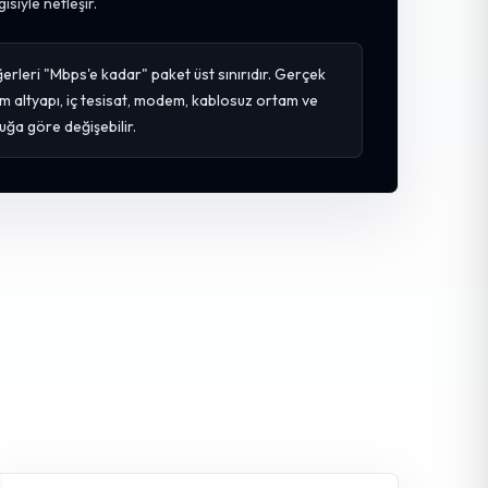
gisiyle netleşir.
erleri "Mbps'e kadar" paket üst sınırıdır. Gerçek
m altyapı, iç tesisat, modem, kablosuz ortam ve
uğa göre değişebilir.