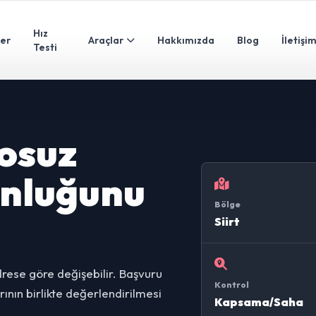
Hız
ler
Araçlar
Hakkımızda
Blog
İletişi
Testi
losuz
unluğunu
Bölge
Siirt
drese göre değişebilir. Başvuru
Kontrol
ının birlikte değerlendirilmesi
Kapsama/Saha