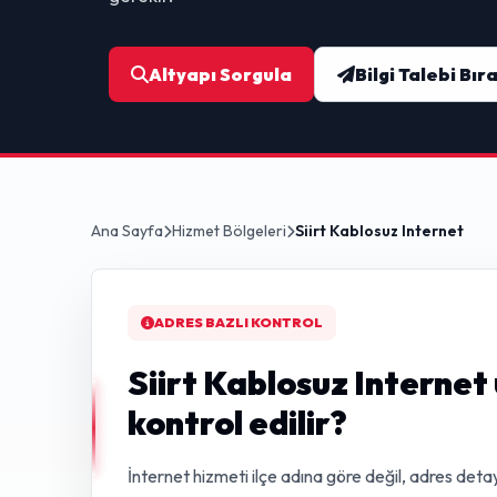
Altyapı Sorgula
Bilgi Talebi Bır
Ana Sayfa
Hizmet Bölgeleri
Siirt Kablosuz Internet
ADRES BAZLI KONTROL
Siirt Kablosuz Internet
kontrol edilir?
İnternet hizmeti ilçe adına göre değil, adres detay