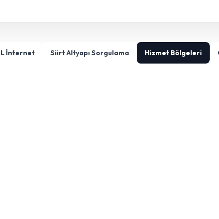
SL İnternet
Siirt Altyapı Sorgulama
Hizmet Bölgeleri