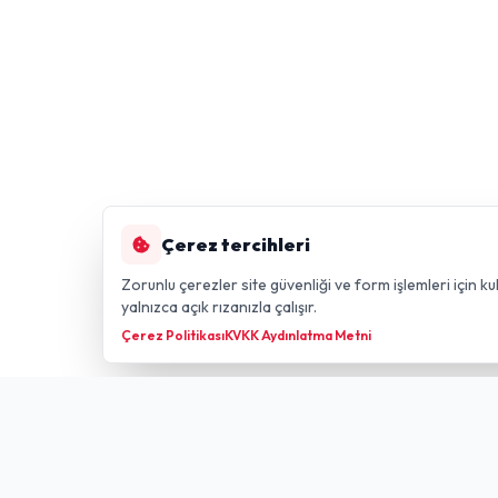
Çerez tercihleri
Zorunlu çerezler site güvenliği ve form işlemleri için kul
yalnızca açık rızanızla çalışır.
Çerez Politikası
KVKK Aydınlatma Metni
Hızlı Li
GÜLDÜREN NET
FIBER TECHNOLOGY