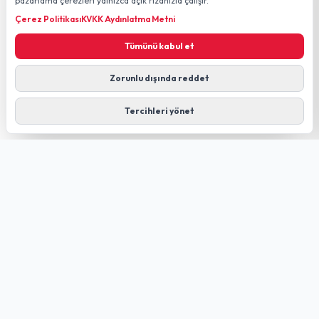
pazarlama çerezleri yalnızca açık rızanızla çalışır.
Çerez Politikası
KVKK Aydınlatma Metni
Tümünü kabul et
Zorunlu dışında reddet
Tercihleri yönet
GÜLDÜREN NET
FIBER TECHNOLOGY
Düziçi merkezli; kendi altyapımız ve Türk Telekom altyapısı
üzerinden internet, altyapı sorgulama ve teknik destek
hizmetleri.