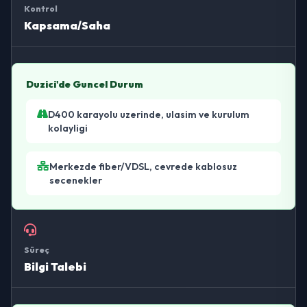
Kontrol
Kapsama/Saha
Duzici'de Guncel Durum
D400 karayolu uzerinde, ulasim ve kurulum
kolayligi
Merkezde fiber/VDSL, cevrede kablosuz
secenekler
Süreç
Bilgi Talebi