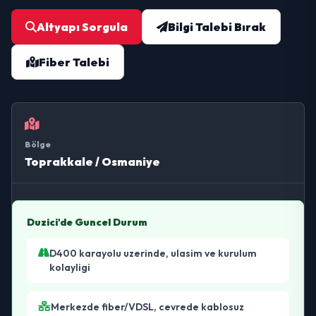
Altyapı Sorgula
Bilgi Talebi Bırak
Fiber Talebi
Bölge
Toprakkale / Osmaniye
Duzici'de Guncel Durum
D400 karayolu uzerinde, ulasim ve kurulum
kolayligi
Merkezde fiber/VDSL, cevrede kablosuz