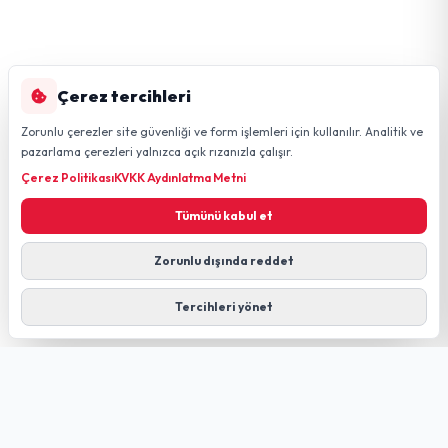
Çerez tercihleri
Zorunlu çerezler site güvenliği ve form işlemleri için kullanılır. Analitik ve
pazarlama çerezleri yalnızca açık rızanızla çalışır.
Çerez Politikası
KVKK Aydınlatma Metni
Tümünü kabul et
Zorunlu dışında reddet
Tercihleri yönet
GÜLDÜREN NET