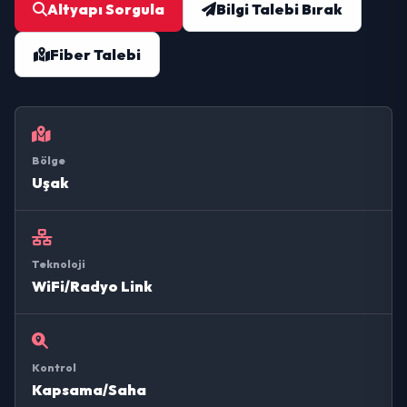
Altyapı Sorgula
Bilgi Talebi Bırak
Fiber Talebi
Bölge
Uşak
Teknoloji
WiFi/Radyo Link
Kontrol
Kapsama/Saha