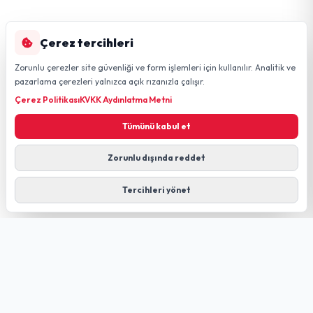
Çerez tercihleri
Zorunlu çerezler site güvenliği ve form işlemleri için kullanılır. Analitik ve
pazarlama çerezleri yalnızca açık rızanızla çalışır.
Çerez Politikası
KVKK Aydınlatma Metni
Tümünü kabul et
Zorunlu dışında reddet
Tercihleri yönet
GÜLDÜREN NET
FIBER TECHNOLOGY