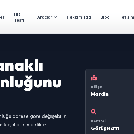
Hız
ler
Araçlar
Hakkımızda
Blog
İletişi
Testi
anaklı
unluğunu
Bölge
Mardin
nluğu adrese göre değişebilir.
Kontrol
koşullarının birlikte
Görüş Hattı