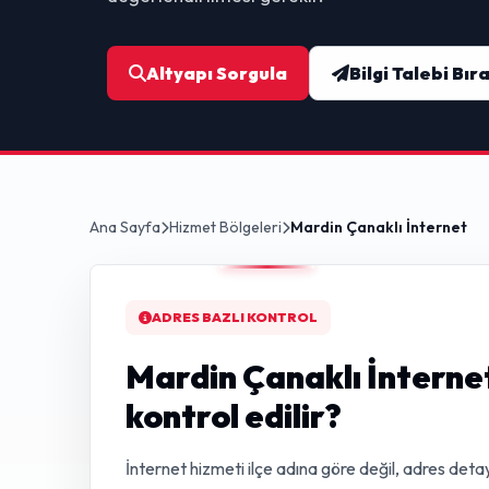
Altyapı Sorgula
Bilgi Talebi Bır
Ana Sayfa
Hizmet Bölgeleri
Mardin Çanaklı İnternet
ADRES BAZLI KONTROL
Mardin Çanaklı İnternet
kontrol edilir?
İnternet hizmeti ilçe adına göre değil, adres detay