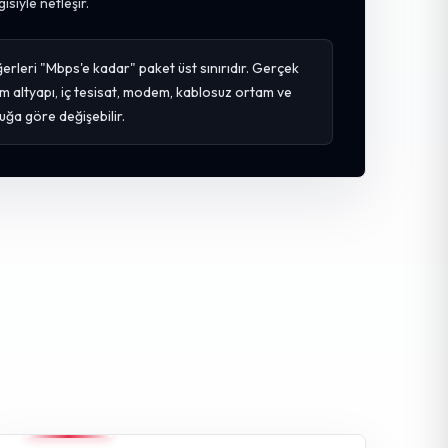
gisiyle netleşir.
erleri "Mbps'e kadar" paket üst sınırıdır. Gerçek
m altyapı, iç tesisat, modem, kablosuz ortam ve
uğa göre değişebilir.