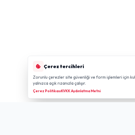
Çerez tercihleri
Zorunlu çerezler site güvenliği ve form işlemleri için kul
yalnızca açık rızanızla çalışır.
Çerez Politikası
KVKK Aydınlatma Metni
Hızlı Li
GÜLDÜREN NET
FIBER TECHNOLOGY