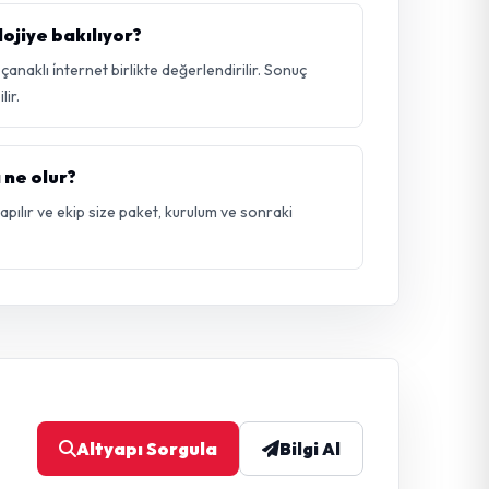
ojiye bakılıyor?
naklı i̇nternet birlikte değerlendirilir. Sonuç
ir.
 ne olur?
 yapılır ve ekip size paket, kurulum ve sonraki
Altyapı Sorgula
Bilgi Al