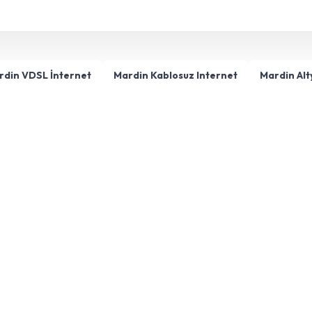
rdin VDSL İnternet
Mardin Kablosuz Internet
Mardin Al