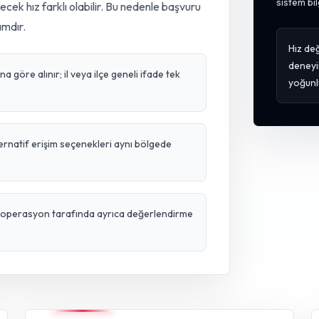
sistem bil
lecek hız farklı olabilir. Bu nedenle başvuru
ımdır.
Hız değ
deneyi
 göre alınır; il veya ilçe geneli ifade tek
yoğunl
ternatif erişim seçenekleri aynı bölgede
ve operasyon tarafında ayrıca değerlendirme